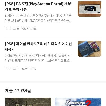
[PS5] PS 포탈(PlayStation Portal) 개봉
은 과거 3DS로 한 차례 리메이크가 되었고,이번이 사실상
두 번째 리메이크라고 볼 수 있다. 더보기개봉기패키지를
기 & 혹평 리뷰
글 내용
열어보면케이스 안쪽에 원작 PS1판 일러스트가 그대로 들
1. 개봉기 – 가격 대비 너무 허전한 구성박스 디자인은 전형
어가 있다.이 부분은 올드 팬이라면 꽤 반가운 요소다.요즘
적인 소니 스타일입니다.깔끔하고 무난하지만, 개봉하는
게임들은 내부 아트가 생략되는 경우도 많은데,이런 작은
순간부터 가격 대비 만족감은 낮습니다.구성품은 다음이
부분에서 제작진의 애정을 느낄 수 있다.또한 초회 특전으
0
0
2026. 1. 28.
전부입니다.PS 포탈 본체USB-C 케이블간단한 설명서 더
로 보이는 캐릭터 카..
보기2. 실물 디자인 – 태블릿에 듀얼센스를 붙여놓은 느낌
실물을 처음 들었을 때 드는 생각은 단순합니다.“이거 생각
[PS5] 파이날 판타지7 리버스 디럭스 에디션
보다 크고, 무겁다.”화면 중앙에 8인치 LCD,좌우에 듀얼센
스 반쪽을 붙인 구조인데디자인 자체는 나쁘지 않지만 완
개봉기
글 내용
성된 휴대기기라는 느낌은 부족합니다.특히 문제는 무게와
파이널 판타지 VII 리버스디럭스 에디션 개봉기 & 솔직 후
무게 중심입니다.3. 무게 – 스위치2보다 체감상 더 무겁다
기 (혹평 포함)파이널 판타지 VII 리버스는리메이크 프로젝
PS 포탈( 529g )은 실제 사용 시 스위치2( 534g )보다
트의 두 번째 작품이자,스퀘어에닉스가 “이 시리즈를 어디
체감 무게가 더 큽니다.화면과 컨트롤러 일체형 구조무게
0
1
2026. 1. 23.
까지 바꿀 수 있는가”를 스스로 시험한 결과물이다.이번 리
중심이 중앙 화면 쪽..
뷰는 디럭스 에디션 구성 소개와 함께,플레이 후 느낀 호평
과 혹평을 모두 포함한 솔직한 기록이다. 더보기디럭스 에
디션 구성실물 구성은 다음과 같다.PS5용 파이널 판타지
VII 리버스 게임 디스크전용 디럭스 박스미니 아트북스틸
이 블로그 인기글
북 케이스특전 카드 및 소소한 굿즈패키지 완성도 자체는
준수하다.박스 디자인과 스틸북은 FF7 특유의 무게감 있
는 분위기를 잘 살렸고,소장용으로는 무난한 구성이다.다