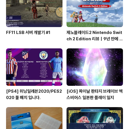
만 “디럭스”라는 이름에 비해구성 자체가 아주 특별하다고
느껴지지는 않는다.전투와 시스템 –..
FF11 LSB 서버 개발기 #1
제노블레이드2 Nintendo Swit
ch 2 Edition 리뷰｜9년 만에 완
성된 명작
[PS4] 위닝일레븐2020/PES2
[iOS] 파이날 판타지 브레이브 엑
020 풀 패치 입니다.
스비어스 일본판 플레이 일지