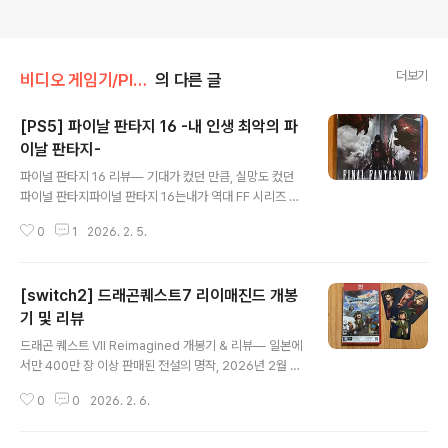
더보기
비디오 게임기/PlayStation
의 다른 글
[PS5] 파이날 판타지 16 -내 인생 최악의 파
이날 판타지-
글 내용
파이널 판타지 16 리뷰― 기대가 컸던 만큼, 실망도 컸던
파이널 판타지파이널 판타지 16는내가 역대 FF 시리즈 중
에서도 가장 기대했던 작품 중 하나였다.완전한 액션 RPG
0
1
2026. 2. 5.
선언다크 판타지 세계관그리고 파이널 판타지 16를 성공
적으로 이끈요시다 나오키 프로듀서 체제이 조건이라면 믿
지 않을 이유가 없었다.하지만 결과적으로 말하자면,이 게
[switch2] 드래곤퀘스트7 리이매진드 개봉
임은 기대가 컸던 만큼 실망도 크게 남은 작품이었다. 더보
기액션 RPG로의 변화, 진화인가 단절인가FF16은 기존 시
기 및 리뷰
글 내용
리즈와 다르게완전한 싱글 캐릭터 액션 RPG를 선택했다.
드래곤 퀘스트 VII Reimagined 개봉기 & 리뷰― 일본에
파티 시스템 사실상 삭제전투의 중심은 오직 주인공 한 명
서만 400만 장 이상 판매된 전설의 명작, 2026년 2월 5
전략보다는 반응과 조작이 핵심이 되는 구조이 선택 자체
일 다시 돌아오다 드래곤 퀘스트 시리즈는 JRPG의 역사
가 문제라고 보지는 않는다.문제는 이 변화가파이널 판타
0
0
2026. 2. 6.
그 자체라고 해도 과언이 아니다.그중에서도 드래곤 퀘스
지라는 이름과 얼마나 잘 어울리느냐다.개..
트 7는일본에서만 400만 장 이상 판매된 전설적인 작품으
로,시리즈를 대표하는 명작 중 하나로 평가받는다.이 작품