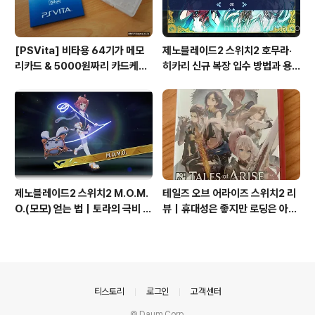
[PSVita] 비타용 64기가 메모
제노블레이드2 스위치2 호무라·
리카드 & 5000원짜리 카드케이
히카리 신규 복장 입수 방법과 용
스
병단 액션 공략
제노블레이드2 스위치2 M.O.M.
테일즈 오브 어라이즈 스위치2 리
O.(모모) 얻는 법｜토라의 극비 컬
뷰｜휴대성은 좋지만 로딩은 아쉽
렉션·사랑스러운 코어 크리스털
다
의안내
티스토리
로그인
고객센터
© Daum Corp.