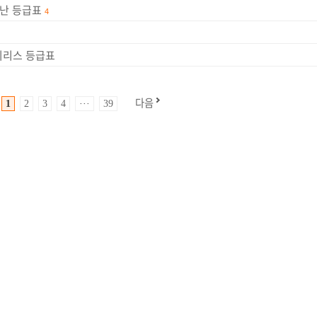
 류난 등급표
4
아이리스 등급표
다음
1
2
3
4
···
39