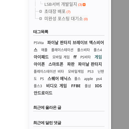
LSB서버 개발일지
(3)
초대장 배포
(7)
미완성 포스팅 대기소
(0)
태그목록
파이날 판타지 브레이브 엑스비어
PSVita
스
애플
플레이스테이션
플스비타
플스4
아이패드
ff
게임
모바일 게임
PS비타
아이폰
스마트폰
파판
파이날 판타지
플레이스테이션 비타
모바일게임
PS3
닌텐
스퀘어 에닉스
도
PS
플스
apple
ps4
비디오 게임
FFBE
IOS
플스3
플삼
안드로이드
최근에 올라온 글
최근에 달린 댓글