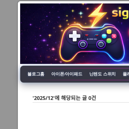
블로그홈
아이폰/아이패드
닌텐도 스위치
플
'2025/12'에 해당되는 글 0건