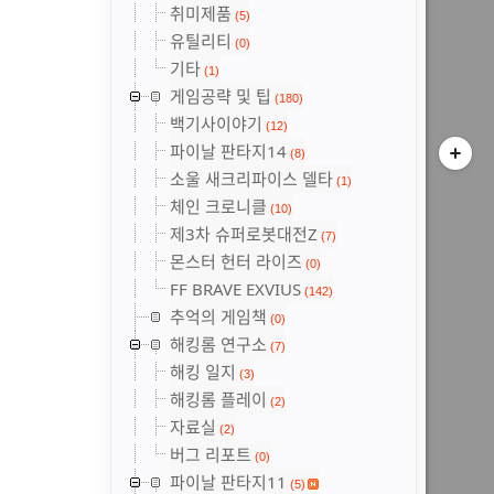
취미제품
(5)
유틸리티
(0)
기타
(1)
게임공략 및 팁
(180)
백기사이야기
(12)
파이날 판타지14
(8)
소울 새크리파이스 델타
(1)
체인 크로니클
(10)
제3차 슈퍼로봇대전Z
(7)
몬스터 헌터 라이즈
(0)
FF BRAVE EXVIUS
(142)
추억의 게임책
(0)
해킹롬 연구소
(7)
해킹 일지
(3)
해킹롬 플레이
(2)
자료실
(2)
버그 리포트
(0)
파이날 판타지11
(5)