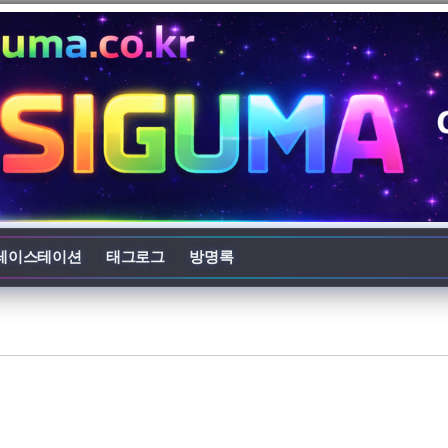
레이스테이션
태그로그
방명록