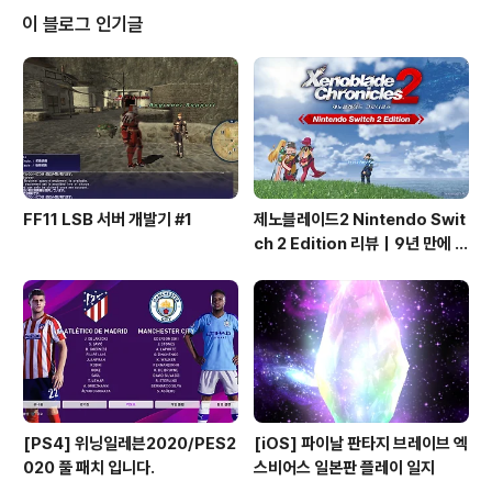
까지 정리한다. 더보기1. 패키지 & 소장 관점▶ PS5 판전
이 블로그 인기글
통적인 블루 케이스안정적인 구성전형적인 콘솔 패키지 감
성깔끔하고 무난하다.다만 “특별히 기억에 남는다”는 느낌
은 강하지 않다. ▶ Nintendo Switch 2판키카드, 레드
케이스 특유의 시각적 존재감진열 시 눈에 잘 띄고 사진도
잘 받..
FF11 LSB 서버 개발기 #1
제노블레이드2 Nintendo Swit
ch 2 Edition 리뷰｜9년 만에 완
성된 명작
[PS4] 위닝일레븐2020/PES2
[iOS] 파이날 판타지 브레이브 엑
020 풀 패치 입니다.
스비어스 일본판 플레이 일지