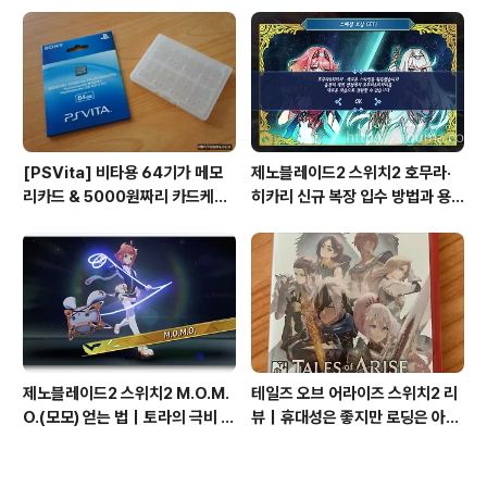
[PSVita] 비타용 64기가 메모
제노블레이드2 스위치2 호무라·
리카드 & 5000원짜리 카드케이
히카리 신규 복장 입수 방법과 용
스
병단 액션 공략
제노블레이드2 스위치2 M.O.M.
테일즈 오브 어라이즈 스위치2 리
O.(모모) 얻는 법｜토라의 극비 컬
뷰｜휴대성은 좋지만 로딩은 아쉽
렉션·사랑스러운 코어 크리스털
다