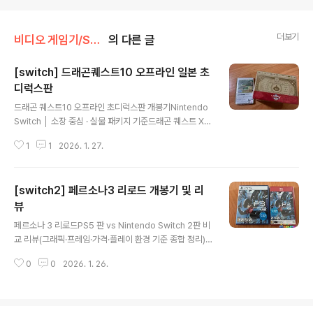
더보기
비디오 게임기/Switch
의 다른 글
[switch] 드래곤퀘스트10 오프라인 일본 초
디럭스판
글 내용
드래곤 퀘스트10 오프라인 초디럭스판 개봉기Nintendo
Switch │ 소장 중심 · 실물 패키지 기준드래곤 퀘스트 X
오프라인은시리즈 최초의 온라인 작품이었던 드래곤 퀘스
1
1
2026. 1. 27.
트 X를완전한 싱글 플레이 RPG로 재구성한 독특한 타이
틀이다.이번 리뷰에서는게임성 분석보다는,한정판 패키지
의 완성도구성품의 실물 만족도그리고 닌텐도 스위치판이
[switch2] 페르소나3 리로드 개봉기 및 리
국내에 정식 발매되지 않았다는 점을 포함해 소장 관점에
서 이 한정판이 어떤 의미를 가지는지를 중심으로 정리해
뷰
글 내용
본다. 더보기1. 한정판 패키지 첫인상가장 먼저 눈에 들어
페르소나 3 리로드PS5 판 vs Nintendo Switch 2판 비
오는 것은단연 슬라임 문양이 중앙에 배치된 금박 한정판
교 리뷰(그래픽·프레임·가격·플레이 환경 기준 종합 정리)
박스다.책 형태를 연상시키는 박스 구조과하지 않은 금색
페르소나 3 리로드는 게임 자체의 완성도보다“어떤 플랫
톤과 음각 패턴전면 중앙의 슬라임 엠블럼요즘 한정판처럼
0
0
2026. 1. 26.
폼에서 플레이하느냐”에 따라 체감 만족도가 더 크게 갈리
“크기만 큰 박스”가 아니라,보관 자체를 전..
는 작품이다.이번 글에서는PS5 판Nintendo Switch 2
판을 실제로 사용·소장해 본 기준에서 장단점을 나누어 정
리하고, 마지막에는 어떤 유저에게 어떤 선택이 더 맞는지